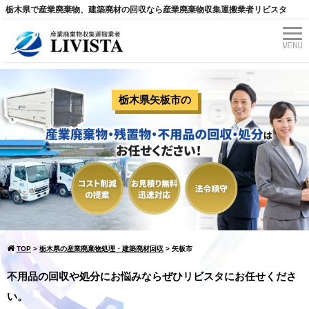
栃木県で産業廃棄物、建築廃材の回収なら産業廃棄物収集運搬業者リビスタ
栃木県矢板市
の
TOP
>
栃木県の産業廃棄物処理・建築廃材回収
>
矢板市
不用品の回収や処分にお悩みならぜひリビスタにお任せくださ
い。