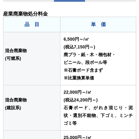
産業廃棄物処分料金
品 目
単 価
6,500円～
/㎥
(税込7,150円～)
混合廃棄物
廃プラ・紙・木・梱包材・
(可燃系)
ビニール、段ボール等
※石膏ボード含まず
※比重換算単価
22,000円～
/㎥
混合廃棄物
(税込24,200円～)
(建設系)
石膏ボード、がれき混じり・泥
状・選別不能物、下ゴミ、ミンチ
ゴミ等
25,000円～
/㎥