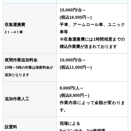
15,000円
/台
～
(税込16,500円～)
収集運搬費
平車、アームロール車、ユニック
車等
2ｔ～4ｔ車
※収集運搬費には1時間程度までの
積込作業費が含まれております
夜間作業追加料金
10,000円
/台
～
(税込11,000円～)
20時～5時の作業は深夜料金が
追加となります
8,000円
/人
～
(税込8,800円～)
追加作業人工
作業内容によって金額が変わりま
す。
現場による
設置料
8㎥コンテナ、2㎥鉄箱等