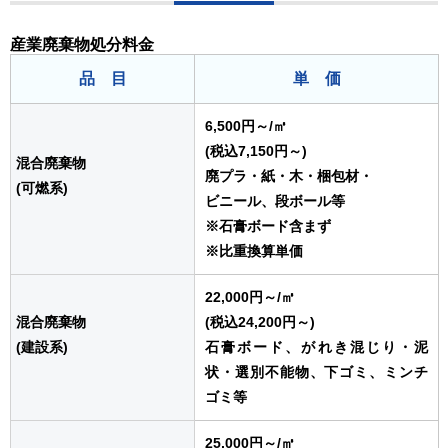
産業廃棄物処分料金
品 目
単 価
6,500円～
/㎥
(税込7,150円～)
混合廃棄物
廃プラ・紙・木・梱包材・
(可燃系)
ビニール、段ボール等
※石膏ボード含まず
※比重換算単価
22,000円～
/㎥
混合廃棄物
(税込24,200円～)
(建設系)
石膏ボード、がれき混じり・泥
状・選別不能物、下ゴミ、ミンチ
ゴミ等
25,000円～
/㎥