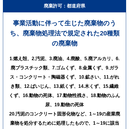
TEL：048-514-0621
廃棄許可：都道府県
FAX：048-611-7814
MAIL：info@livista.biz
HP：https://livista.biz/
事業活動に伴って生じた廃棄物のう
ーーーーーーーーーーーーーーーーー
ち、
廃棄物処理法で規定された20種類
の廃棄物
1.燃え殻、2.汚泥、3.廃油、4.廃酸、5.廃アルカリ、6.
廃プラスチック類、7.ゴムくず、8.金属くず、9.ガラ
ス・コンクリート・陶磁器くず、10.鉱さい、11.がれ
き類、12.ばいじん、13.紙くず、14.木くず、15.繊維
くず、16.動物の死体、17.動物性残さ、18.動物のふん
尿、19.動物の死体
20.汚泥のコンクリート固形化物など、1～19の産業廃
棄物を処分するために処理したもので、1～19に該当