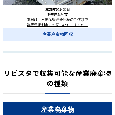
ど、どんな事でも構いませんのでお気軽にご相談下さいませ。
埼玉県深谷市本住町1-1 1階F号室
お電話やメールまたは、HPの問い合わせフォームからもお問合せ
TEL：048-514-0621
2026年01月30日
可能でございます。
FAX：048-611-7814
群馬県足利市
ご連絡をお待ちしております。
MAIL：info@livista.biz
本日は、不動産管理会社様のご依頼で
HP：https://livista.biz/
群馬県足利市にお伺いいたしました。
ーーーーーーーーーーーーーーーーーー
今回はユニック車で設置していた
ーーーーーーーーーーーーーーーーー
産業廃棄物回収
8㎥コンテナの引き上げを行いました。
合同会社LIVISTA(リビスタ)
回収品目は混合廃棄物、木材、お家にあった不用品(木のボックス
埼玉県深谷市本住町1-1 １階F号室
やボール)でした。
TEL：048-514-0621
FAX：048-611-7814
いつもご依頼ありがとうございます。
MAIL：info@livista.biz
HP：https://livista.biz/
2㎥鉄箱や8㎥コンテナ、フレコンの設置等、お客様にご要望に沿
リビスタで収集可能な産業廃棄物
ーーーーーーーーーーーーーーーーー
った回収方法がございますので、
回収のご希望がございましたら、まずはお気軽にお問合せ下さい
の種類
ませ。お客様のお役に立てるよう最適な産廃回収の方法をご提案
いたします！！
ーーーーーーーーーーーーーーーーー
合同会社LIVISTA(リビスタ)
産業廃棄物
埼玉県深谷市上野台3149-7 MG D-1