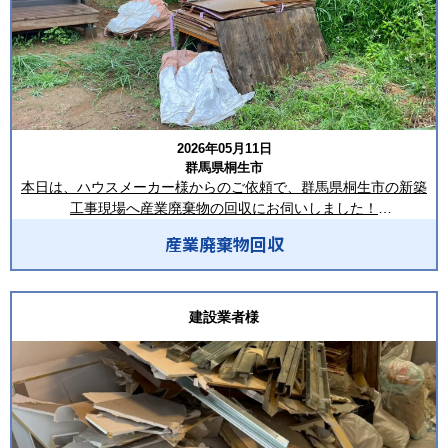
2026年05月11日
群馬県桐生市
本日は、ハウスメーカー様からのご依頼で、群馬県桐生市の新築
工事現場へ産業廃棄物の回収にお伺いしました！
回収した品目は、混合廃棄物・木くず・合板・段ボール・廃プラ
産業廃棄物回収
スチック類・養生材などです。
新築工事の最終工程ということもあり、建物周辺にまとめられて
いた建築資材や梱包材を回収いたしました。事前に品目ごとに整
建設業者様
理されていたため、積み込み作業もスムーズに進み、効率よく回
収を完了することができました。
搬出作業では、建物や外構を傷つけないよう十分配慮しながら、
一つひとつ丁寧に運び出しを実施。積み込んだ廃棄物はトラック
上で品目ごとに積み分けを行い、適正処理とリサイクルを考慮し