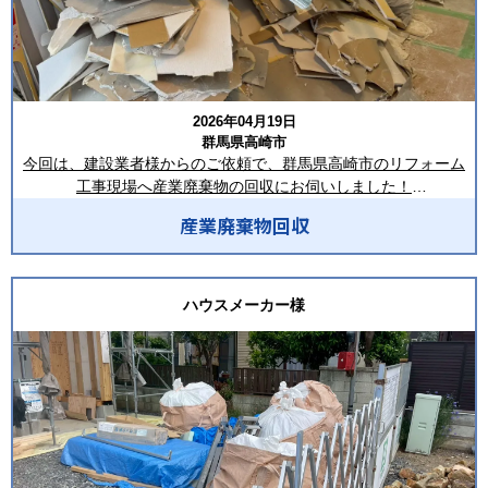
た回収を徹底しております。
回収後は、写真のように建物周辺がすっきりと片付き、資材置場
として使用されていたスペースも広く確保されました。
最終回収として現場内を確認し、細かな廃材や梱包材も残さない
2026年04月19日
よう清掃を行い、お引渡し前のきれいな状態へ整えました。
群馬県高崎市
今回は、建設業者様からのご依頼で、群馬県高崎市のリフォーム
ご依頼いただき、誠にありがとうございました。
工事現場へ産業廃棄物の回収にお伺いしました！
回収した品目は、混合廃棄物・石膏ボード・軽量鉄骨（LGS）・
合同会社LIVISTAでは、新築工事・リフォーム工事・リノベーショ
産業廃棄物回収
木くず・段ボール・内装廃材・包装廃材などです。
ン工事・解体工事など、さまざまな現場から排出される産業廃棄
物の収集運搬に対応しております。
リフォーム工事に伴い発生した内装解体材が現場内にまとめられ
ており、
ハウスメーカー様
2㎥鉄箱・8㎥コンテナ・フレコンの設置をはじめ、スポット回
石膏ボードや軽量鉄骨など重量のある廃材も多く排出されていま
収・定期回収・最終回収まで、現場の状況に合わせた柔軟な対応
した。
が可能です。お客様のご要望や排出量に応じて最適な回収方法を
ご提案いたしますので、産業廃棄物の処理でお困りの際は、ぜひ
搬出した廃棄物は、トラック上で品目ごとに積み分けを実施し、
お気軽にお問い合わせください。
リサイクルできる資源と混合廃棄物を適切に分別しております。
積み分けを徹底することで処分コストの削減にもつながり、お客
ーーーーーーーーーーーーーーーーー
様にも安心してご利用いただける回収を心掛けています。
合同会社LIVISTA（リビスタ）