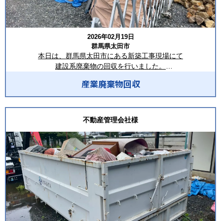
埼玉県深谷市本住町1-1 1階F号室
回収後は、写真のように室内がすっきりと片付き、次の施工工程
TEL：048-514-0621
へスムーズに進められる状態となりました。現場のスケジュール
FAX：048-611-7814
に合わせた迅速な対応を行い、作業の妨げにならないよう安全第
MAIL：info@livista.biz
2026年02月19日
一で回収を完了いたしました。
HP：https://livista.biz/
群馬県太田市
ーーーーーーーーーーーーーーーーー
本日は、群馬県太田市にある新築工事現場にて
いつもご依頼いただき、誠にありがとうございます！
建設系廃棄物の回収を行いました。
回収品目は建設中に発生した混合廃棄物や木材、紙くずや段ボー
LIVISTAでは、埼玉県・東京都を中心に1都6県で、建設現場やリフ
産業廃棄物回収
ル等の包装廃材でした。
ォーム現場から排出される産業廃棄物の収集運搬を行っておりま
クレーン車を使用してフレコン袋の回収を行いました。
す。2㎥鉄箱・8㎥コンテナ・フレコンの設置をはじめ、建物内か
分別することで、お客様の廃棄費用を抑えることができました。
らの運び出しや手積みでの回収など、現場の状況に合わせた柔軟
不動産管理会社様
な対応が可能です。
今後もお客様に満足していただけるように努めてまいります。
スポット回収から定期回収まで、お客様のご要望に合わせた最適
いつもご依頼ありがとうございます！！
なプランをご提案いたします。産業廃棄物の処理でお困りの際
や、コストを抑えた処理方法をご検討の際は、ぜひお気軽にご相
弊社では埼玉県、東京都を中心に1都6県のエリアにて、産業廃棄
談ください。迅速・丁寧な対応で、お客様の現場をサポートいた
物収集運搬や残置物撤去を行っております。
します。
フレコンでの回収や8㎥コンテナの設置などお客様のご要望に合わ
せた柔軟なご対応が可能です。
ーーーーーーーーーーーーーーーーーー
産業廃棄物の事でお困りの方や、安く廃棄物の処理を行いたいな
合同会社LIVISTA（リビスタ）