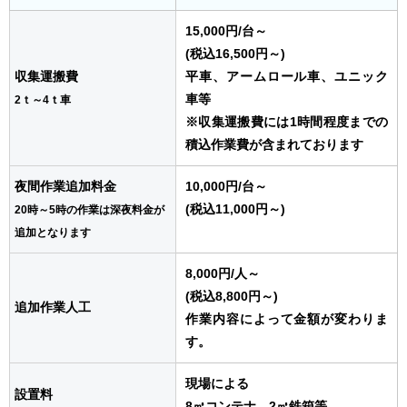
15,000円
/台
～
(税込16,500円～)
収集運搬費
平車、アームロール車、ユニック
車等
2ｔ～4ｔ車
※収集運搬費には1時間程度までの
積込作業費が含まれております
夜間作業追加料金
10,000円
/台
～
(税込11,000円～)
20時～5時の作業は深夜料金が
追加となります
8,000円
/人
～
(税込8,800円～)
追加作業人工
作業内容によって金額が変わりま
す。
現場による
設置料
8㎥コンテナ、2㎥鉄箱等