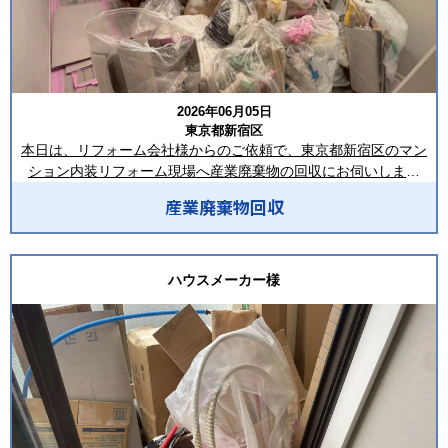
特に都市部のマンションでは、作業スペースが限られていること
から、ベランダや共用部に一時的に廃材を集積するケースも多く
見られます。
今回も、限られたスペースを最大限に活用しながら、現場スタッ
フ様が丁寧に整理されていました。
2026年06月05日
東京都新宿区
回収作業では、まずベランダ内の廃材を品目ごとに確認し、搬出
本日は、リフォーム会社様からのご依頼で、東京都新宿区のマン
経路を確保したうえで一つひとつ丁寧に運び出しました。マンシ
ション内装リフォーム現場へ産業廃棄物の回収にお伺いしまし
ョンでの作業は、共用廊下・エレベーター・室内の壁や床を傷つ
た！
けないことが非常に重要です。特にリフォーム中の室内は、新し
産業廃棄物回収
い内装材が施工されている場合も多く、わずかな接触でも傷や汚
回収した品目は、混合廃棄物・段ボール・廃プラスチック類・梱
れにつながる可能性があります。そのため、養生箇所の確認を徹
包材・内装材などです。
底し、廃材が壁面に触れないよう細心の注意を払いながら搬出を
ハウスメーカー様
行いました。
現場では、リフォーム工事に伴い発生した廃材が室内にまとめら
れており、搬出作業を効率よく進めるため、品目を確認しながら
また、共用部では住民の皆様が通行される時間帯もあるため、作
仕分けを行い、安全に積み込みを実施しました。マンションでの
業中は周囲の安全確認をこまめに実施し、
作業のため、共用廊下やエレベーターの養生・住民の皆様への配
他の作業業者様との動線が重ならないよう配慮しながら進めまし
慮を徹底し、建物を傷つけることのないよう慎重に搬出を進めま
た。
した。
搬出後は、ベランダ内に残っていた細かな紙くずやビニール片ま
回収した廃棄物はトラック上でも種類ごとに積み分けを行い、適