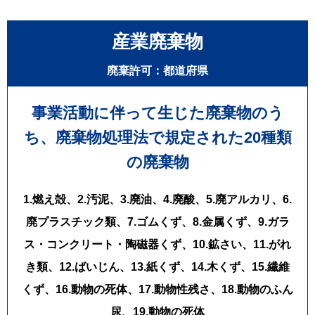
でなく現場の状況や工程に合わせた柔軟な対応も、合同会社
場をしっかりサポートいたします。
LIVISTAの強みです。
産業廃棄物
ーーーーーーーーーーーーーーーーー
作業完了後は、搬出経路やベランダ内の簡易清掃も実施し、次の
合同会社LIVISTA（リビスタ）
工事がスムーズに進められる状態でお引き渡しを行いました。
埼玉県深谷市本住町1-1 1階F号室
廃棄許可：都道府県
TEL：048-514-0621
この度はご依頼いただき、誠にありがとうございました。
FAX：048-611-7814
事業活動に伴って生じた廃棄物のう
MAIL：info@livista.biz
合同会社LIVISTAでは、埼玉県・東京都を中心とした1都6県で、産
HP：https://livista.biz/
ち、
廃棄物処理法で規定された20種類
業廃棄物収集運搬・産業廃棄物回収・残置物撤去・定期回収・ス
ーーーーーーーーーーーーーーーーー
ポット回収に対応しております。マンションリフォーム工事、新
の廃棄物
築工事、解体工事、店舗改修工事、造成工事など、さまざまな建
設現場で豊富な実績があります。
また、2㎥鉄箱・8㎥コンテナの設置、クレーン車によるフレコン
1.燃え殻、2.汚泥、3.廃油、4.廃酸、5.廃アルカリ、6.
バッグ回収など、現場に合わせた最適な回収方法をご提案いたし
廃プラスチック類、7.ゴムくず、8.金属くず、9.ガラ
ます。
ス・コンクリート・陶磁器くず、10.鉱さい、11.がれ
産業廃棄物に関するご相談は合同会社LIVISTAまでお気軽にお問い
き類、12.ばいじん、13.紙くず、14.木くず、15.繊維
合わせください。
経験豊富なスタッフが、安全・迅速・丁寧に対応し、お客様の現
くず、16.動物の死体、17.動物性残さ、18.動物のふん
場をしっかりサポートいたします。
尿、19.動物の死体