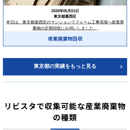
出経路を確保しながらスムーズに積み込みを行い、現場作業の妨
ーーーーーーーーーーーーーーーーー
合同会社LIVISTA（リビスタ）
げにならないよう心掛けています。
合同会社LIVISTA（リビスタ）
2026年06月01日
埼玉県深谷市本住町1-1 1階F号室
埼玉県深谷市本住町1-1 1階F号室
東京都葛西区
TEL：048-514-0621
回収後は、写真のとおりベランダ内の廃棄物をすべて搬出し、次
TEL：048-514-0621
本日は、東京都葛西区のマンションリフォーム工事現場へ産業廃
FAX：048-611-7814
の工事工程へスムーズに進められる状態まで整理しました。細か
FAX：048-611-7814
棄物の定期回収にお伺いしました。
MAIL：info@livista.biz
な紙くずやビニール片なども回収し、簡易清掃を実施すること
MAIL：info@livista.biz
HP：https://livista.biz/
で、現場を清潔な状態でお引き渡ししております。
産業廃棄物回収
HP：https://livista.biz/
回収した品目は、ダンボール・廃プラスチック類・梱包材・混合
ーーーーーーーーーーーーーーーーー
ーーーーーーーーーーーーーーーーー
廃棄物などです。
この度はご依頼いただき、誠にありがとうございました。
マンションでの産業廃棄物回収は、戸建て住宅とは異なり、共用
合同会社LIVISTAでは、東京都・埼玉県を中心とした1都6県で、産
廊下やエレベーター、住民の皆様への配慮が欠かせません。
東京都の実績をもっと見る
業廃棄物収集運搬・マンションリフォーム工事の廃材回収・新築
搬出作業では、リフォーム中の室内や新しく施工された建材、共
工事・解体工事・残置物撤去など幅広く対応しております。ま
用部分を傷つけないよう慎重に運搬し、
た、2㎥鉄箱・8㎥コンテナの設置、フレコンバッグ回収、スポッ
周囲の安全確認を徹底しながら作業を行いました。また、騒音や
ト回収・定期回収にも柔軟に対応し、現場ごとの状況に合わせた
通行の妨げにならないよう、スピーディーかつ丁寧な対応を心掛
最適な回収方法をご提案いたします。
けています。
リビスタで収集可能な産業廃棄物
「マンションリフォームの廃材回収を依頼したい」「東京都内で
今回は、お客様より一部の建材を現場に残してほしいとのご指示
定期回収に対応できる業者を探している」など、
をいただいていたため、回収する廃棄物と残置する資材を明確に
の種類
産業廃棄物に関することは合同会社LIVISTAまでお気軽にお問い合
区別し、
わせください。
ご要望どおりに整理・保管いたしました。このように、回収だけ
経験豊富なスタッフが、安全・迅速・丁寧な作業で、お客様の現