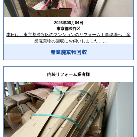
で丁寧に回収し、簡易清掃を実施しました。
正処理につながるよう積載しました。
写真のように、廃材がすべて撤去された状態まで整理し、次の工
写真のように、回収前は廃材や梱包材でいっぱいだった室内も、
事工程へスムーズに進められる環境を整えております。
作業完了後にはきれいに片付き、
2026年06月04日
次の内装工事へスムーズに移行できる状態となりました。
この度はご依頼いただき、誠にありがとうございました。
東京都渋谷区
本日は、東京都渋谷区のマンションのリフォーム工事現場へ、産
作業終了後は、室内や搬出経路の簡易清掃を行い、現場担当者様
合同会社LIVISTAでは、東京都・埼玉県を中心とした1都6県で、産
業廃棄物の回収にお伺いしました。
へ作業完了をご報告してすべての作業を終了いたしました。
業廃棄物収集運搬、マンションリフォーム工事の廃材回収、新築
産業廃棄物回収
工事、解体工事、残置物撤去など幅広く対応しております。
今回回収した品目は、段ボール、梱包材、廃プラスチック類、ビ
この度はご依頼いただき、誠にありがとうございました。
2㎥鉄箱・8㎥コンテナの設置、フレコンバッグ回収、スポット回
ニール類、紙くず、設備資材の端材、混合廃棄物などです。
収・定期回収にも柔軟に対応し、現場の状況や排出量に合わせた
マンションのリフォーム工事では、設備機器や建材の搬入に伴
合同会社LIVISTAでは、リフォーム工事・リノベーション工事・新
最適な回収方法をご提案いたします。
い、多くの梱包材や廃材が発生します。
内装リフォーム業者様
築工事・解体工事など、さまざまな現場から排出される産業廃棄
写真のようにベランダへ集積されていた産業廃棄物を、一つひと
物の収集運搬に対応しております。
「マンションリフォームの廃材回収を依頼したい」
つ品目ごとに確認しながら丁寧に搬出し、安全かつ効率的な回収
「東京都内で定期回収に対応できる業者を探している」
作業を行いました。
2㎥鉄箱・8㎥コンテナ・フレコンバッグの設置をはじめ、スポッ
「現場の状況に合わせて柔軟に対応してほしい」
ト回収・定期回収・最終回収まで、現場の状況や排出量に合わせ
マンションでの産業廃棄物回収では、共用廊下やエレベーター、
た最適な回収方法をご提案いたします。
このようなご相談がございましたら、ぜひ合同会社LIVISTAへお気
室内の壁・床、新しく施工された内装材を傷つけないことが重要
軽にお問い合わせください。
です。そのため、搬出時は養生箇所を確認しながら慎重に運搬
産業廃棄物の回収・処理でお困りの際は、ぜひ合同会社LIVISTAま
し、住民の皆様や他の作業業者様への安全にも十分配慮して作業
でお気軽にご相談ください。
を進めました。また、限られたスペースでの作業となるため、搬
ーーーーーーーーーーーーーーーーー