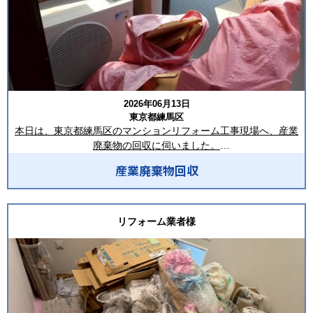
2026年06月13日
東京都練馬区
本日は、東京都練馬区のマンションリフォーム工事現場へ、産業
廃棄物の回収に伺いました。
産業廃棄物回収
今回の現場では、段ボール、梱包材、廃プラスチック類、ビニー
ル類、紙くず、設備資材の端材、混合廃棄物など、
リフォーム工事に伴い発生した多種多様な廃材がベランダに集積
されていました。
リフォーム業者様
写真のとおり、木材片が袋詰めされて整然と並べられており、事
前に分別が行われていたことで、
品目ごとの確認作業をスムーズに進めることができました。
マンションのリフォーム工事では、設備機器や建材の搬入・交換
が頻繁に行われるため、梱包材や端材が大量に発生します。