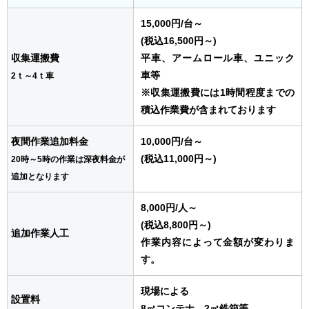
15,000円
/台
～
(税込16,500円～)
収集運搬費
平車、アームロール車、ユニック
車等
2ｔ～4ｔ車
※収集運搬費には1時間程度までの
積込作業費が含まれております
夜間作業追加料金
10,000円
/台
～
(税込11,000円～)
20時～5時の作業は深夜料金が
追加となります
8,000円
/人
～
(税込8,800円～)
追加作業人工
作業内容によって金額が変わりま
す。
現場による
設置料
8㎥コンテナ、2㎥鉄箱等