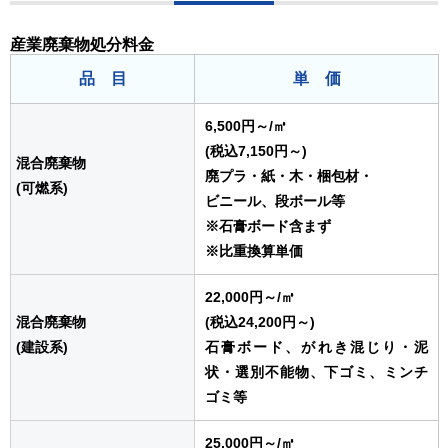
産業廃棄物処分料金
品 目
単 価
6,500円～
/㎥
(税込7,150円～)
混合廃棄物
廃プラ・紙・木・梱包材・
(可燃系)
ビニール、段ボール等
※石膏ボード含まず
※比重換算単価
22,000円～
/㎥
混合廃棄物
(税込24,200円～)
(建設系)
石膏ボード、がれき混じり・泥
状・選別不能物、下ゴミ、ミンチ
ゴミ等
25,000円～
/㎥