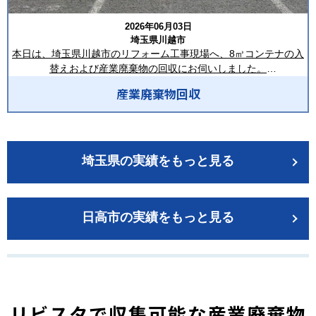
移行できる状態となりました。
ーーーーーーーーーーーーーーーーー
2026年06月03日
作業完了後は、室内や搬出経路の簡易清掃を実施し、すべての作
埼玉県川越市
業を終了いたしました。
本日は、埼玉県川越市のリフォーム工事現場へ、8㎥コンテナの入
写真に映っていない部分もあるので作業は1日かかりました。
替えおよび産業廃棄物の回収にお伺いしました。
この度はご依頼いただき、誠にありがとうございました。
産業廃棄物回収
今回の作業では、満載となった8㎥コンテナを回収し、新しいコン
テナへの入替えを実施しました。
合同会社LIVISTAでは、残置物撤去・遺品整理・空き家整理・リフ
回収した品目は、木材、段ボール、紙くず、梱包材、廃プラスチ
ォーム前後の片付け・産業廃棄物収集運搬まで幅広く対応してお
ック類、ビニール類、養生材、混合廃棄物などです。
ります。
リフォーム工事では日々さまざまな建設廃材が発生するため、定
埼玉県の実績をもっと見る
期的なコンテナの入替えを行うことで、現場内の作業スペースを
現場の状況や回収量に応じて、2㎥鉄箱・8㎥コンテナ・フレコン
確保し、安全で効率的な施工環境を維持することができます。
バッグの設置をはじめ、スポット回収・定期回収など最適なプラ
ンをご提案いたします。
日高市の実績をもっと見る
作業当日は、コンテナ周辺の安全確認を徹底したうえで、専用車
両を使用して満載となったコンテナを慎重に搬出しました。その
残置物撤去やお部屋の片付け、産業廃棄物の回収でお困りの際
後、新しい8㎥コンテナを所定の位置へ設置し、次の工程ですぐに
は、合同会社LIVISTAまでお気軽にご相談ください。
廃棄物を投入できる状態へ整えました。設置時には周囲の建物や
資材、作業車両への接触がないよう細心の注意を払い、他業者様
ーーーーーーーーーーーーーーーーー
の作業を妨げることなく、スムーズな入替え作業を実施しており
合同会社LIVISTA（リビスタ）
リビスタで収集可能な産業廃棄物
ます。
埼玉県深谷市本住町1-1 1階F号室