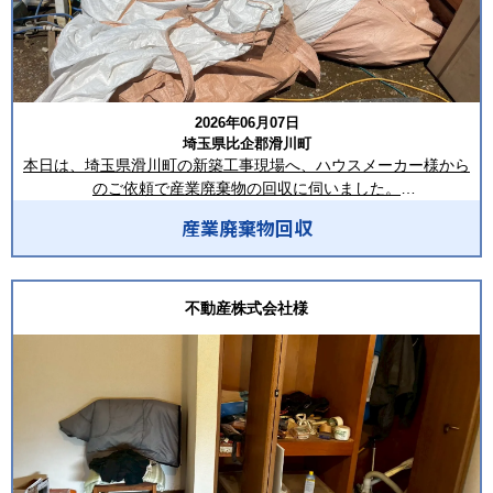
す。
現場の状況や廃棄物の種類・排出量に応じて最適な回収方法をご
提案し、迅速かつ丁寧な対応を心掛けています。
2㎥鉄箱や8㎥コンテナの設置、スポット回収・定期回収にも柔軟
2026年06月07日
に対応可能です。
埼玉県比企郡滑川町
「回収頻度を相談したい」「現場に合った回収方法を提案してほ
本日は、埼玉県滑川町の新築工事現場へ、ハウスメーカー様から
しい」といったご相談もお気軽にお問い合わせください。
のご依頼で産業廃棄物の回収に伺いました。
ーーーーーーーーーーーーーーーーー
産業廃棄物回収
現場では、フレコンバッグにまとめられた廃プラスチック類や梱
合同会社LIVISTA（リビスタ）
包材、建築資材の端材など、新築工事に伴って発生した
埼玉県深谷市本住町1-1 1階F号室
産業廃棄物が整理されており、写真の通り、資材置き場周辺に分
TEL：048-514-0621
別された状態で集積されていました。
不動産株式会社様
FAX：048-611-7814
事前に現場スタッフの皆様が丁寧に仕分けしてくださっていたた
MAIL：info@livista.biz
め、積込み作業をスムーズに進めることができました。
HP：https://livista.biz/
ーーーーーーーーーーーーーーーーー
回収作業では、クレーン車を使用してフレコンバッグを一つずつ
安全に吊り上げ、効率的にトラックへ積載。作業時間の短縮はも
ちろん、現場作業員様の負担軽減にもつながりました。
搬出時には、周囲の安全確認を徹底し、近隣の方や通行される方
への配慮を行いながら、無事に作業を完了いたしました。