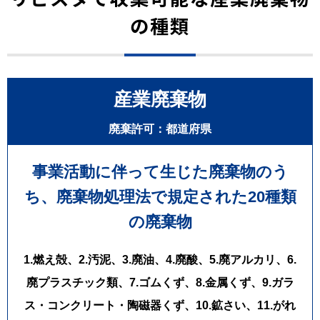
TEL：048-514-0621
の種類
コンテナの入替え後は現場内を確認し、周辺の清掃や安全確認も
FAX：048-611-7814
実施しました。建設現場では、産業廃棄物を適切に管理すること
MAIL：info@livista.biz
で作業効率の向上だけでなく、事故防止や現場環境の改善にもつ
HP：https://livista.biz/
ながります。合同会社LIVISTAでは、お客様の現場状況に合わせた
ーーーーーーーーーーーーーーーーー
最適な回収・運搬方法をご提案し、安心して工事を進められる環
境づくりをサポートしております。
産業廃棄物
この度はご依頼いただき、誠にありがとうございました。
廃棄許可：都道府県
合同会社LIVISTAでは、埼玉県川越市をはじめ、埼玉県・東京都を
事業活動に伴って生じた廃棄物のう
中心とした1都6県で、産業廃棄物収集運搬・建設廃材回収・リフ
ォーム工事廃材回収・8㎥コンテナ設置・2㎥鉄箱設置・フレコン
ち、
廃棄物処理法で規定された20種類
バッグ回収・定期回収・スポット回収に対応しております。
の廃棄物
**「川越市で産業廃棄物回収業者を探している」「8㎥コンテナの
設置・入替えを依頼したい」「リフォーム工事の産業廃棄物を定
期回収してほしい」**など、産業廃棄物に関することは合同会社
1.燃え殻、2.汚泥、3.廃油、4.廃酸、5.廃アルカリ、6.
LIVISTAまでお気軽にご相談ください。経験豊富なスタッフが、安
廃プラスチック類、7.ゴムくず、8.金属くず、9.ガラ
全・迅速・丁寧な作業で、お客様の現場をしっかりサポートいた
します。
ス・コンクリート・陶磁器くず、10.鉱さい、11.がれ