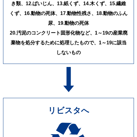
き類、12.ばいじん、13.紙くず、14.木くず、15.繊維
━━━━━━━━━━━━━━━━━━
合同会社LIVISTA（リビスタ）
くず、16.動物の死体、17.動物性残さ、18.動物のふん
埼玉県深谷市本住町1-1 1階F号室
尿、19.動物の死体
TEL：048-514-0621
FAX：048-611-7814
20.汚泥のコンクリート固形化物など、1～19の産業廃
MAIL：info@livista.biz
棄物を処分するために処理したもので、1～19に該当
HP：https://livista.biz/
━━━━━━━━━━━━━━━━━━
しないもの
リビスタへ