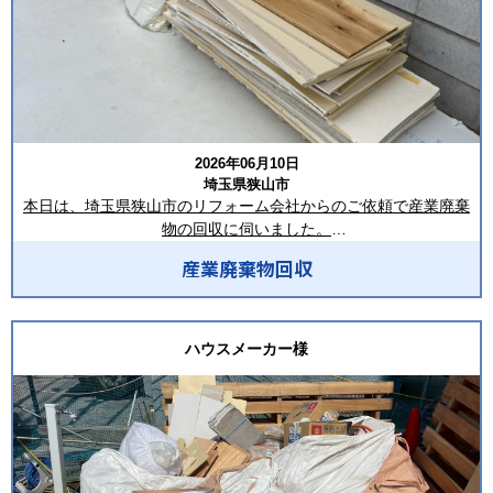
2026年06月10日
埼玉県狭山市
本日は、埼玉県狭山市のリフォーム会社からのご依頼で産業廃棄
物の回収に伺いました。
産業廃棄物回収
回収品目は混合廃棄物、木材、段ボール、紙管、内装材などでし
た。
搬出時には周囲の安全確認を徹底し、近隣の方や通行される方へ
ハウスメーカー様
の配慮を行いながら、スムーズに作業を完了いたしました。
この度はご依頼いただき、誠にありがとうございます。
合同会社LIVISTAでは、新築工事・リフォーム工事・解体工事な
ど、さまざまな現場で発生する産業廃棄物の回収を承っておりま