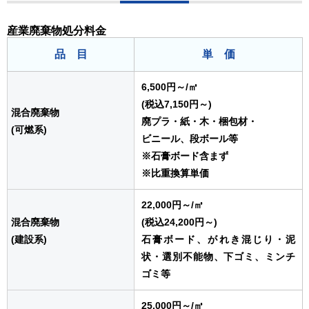
産業廃棄物処分料金
品 目
単 価
6,500円～
/㎥
(税込7,150円～)
混合廃棄物
廃プラ・紙・木・梱包材・
(可燃系)
ビニール、段ボール等
※石膏ボード含まず
※比重換算単価
22,000円～
/㎥
混合廃棄物
(税込24,200円～)
(建設系)
石膏ボード、がれき混じり・泥
状・選別不能物、下ゴミ、ミンチ
ゴミ等
25,000円～
/㎥