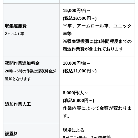
15,000円
/台
～
(税込16,500円～)
収集運搬費
平車、アームロール車、ユニック
車等
2ｔ～4ｔ車
※収集運搬費には1時間程度までの
積込作業費が含まれております
夜間作業追加料金
10,000円
/台
～
(税込11,000円～)
20時～5時の作業は深夜料金が
追加となります
8,000円
/人
～
(税込8,800円～)
追加作業人工
作業内容によって金額が変わりま
す。
現場による
設置料
8㎥コンテナ、2㎥鉄箱等