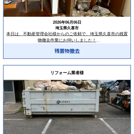
この度はご依頼いただき、誠にありがとうございます。
2026年06月06日
合同会社LIVISTAでは、新築工事・リフォーム工事・解体工事な
埼玉県久喜市
ど、さまざまな現場で発生する産業廃棄物の回収を承っておりま
本日は、不動産管理会社様からのご依頼で、埼玉県久喜市の残置
す。
物撤去作業にお伺いしました！
現場の状況や廃棄物の種類・排出量に応じて最適な回収方法をご
提案し、迅速かつ丁寧な対応を心掛けています。
残置物撤去
回収した品目は、家具・生活用品・家電類・可燃ごみ・不燃ご
み・衣類・紙類・プラスチック類など、室内に残されたさまざま
フレコンバッグでの回収はもちろん、2㎥鉄箱や8㎥コンテナの設
な残置物です。
置、スポット回収・定期回収にも柔軟に対応可能です。
リフォーム業者様
「回収頻度を相談したい」「現場に合った回収方法を提案してほ
作業開始前には、室内の状況や搬出経路を確認し、回収品を種類
しい」といったご相談もお気軽にお問い合わせください。
ごとに仕分けしながら効率よく搬出作業を進めました。建物を傷
つけることがないよう細心の注意を払いながら、一点ずつ丁寧に
ーーーーーーーーーーーーーーーーー
搬出を行いました。
合同会社LIVISTA（リビスタ）
埼玉県深谷市本住町1-1 1階F号室
搬出した残置物は、トラック上でも適切に積み分けを行い、法令
TEL：048-514-0621
に基づいた適正処理ができるよう積載しております。作業前は多
FAX：048-611-7814
くの残置物で埋まっていた室内も、撤去完了後にはすっきりとし
MAIL：info@livista.biz
た空間となり、次のリフォーム工事や原状回復工事へスムーズに
HP：https://livista.biz/