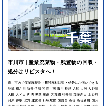
市川市 | 産業廃棄物・残置物の回収・
処分はリビスタへ！
市川市内で産業廃棄物・建設廃材回収・処分にお伺いできる
地域 相之川 新井 伊勢宿 市川南 市川 稲越 入船 大洲 大野町
大町 大和田 押切 鬼越 鬼高 欠真間 柏井町 加藤新田 上妙典
河原 香取 北方 北国分 行徳駅前 国府台 高谷 高谷新町 国分