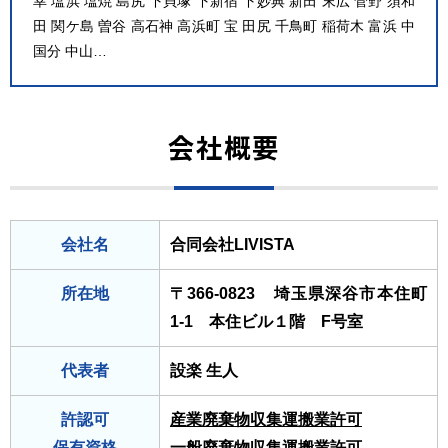
幸 塩浜 塩焼 島尻 下貝塚 下新宿 下妙典 新田 末広 菅野 須和
田 関ケ島 曽谷 高石神 高浜町 宝 田尻 千鳥町 稲荷木 富浜 中
国分 中山…
会社概要
会社名
合同会社LIVISTA
所在地
〒366-0823 埼玉県深谷市本住町
1-1 本住ビル１階 F号室
代表者
設楽 生人
許認可
産業廃棄物収集運搬業許可
保有資格
一般廃棄物収集運搬業許可