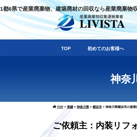
1都6県で産業廃棄物、建築廃材の回収なら産業廃棄物
TOP
初めてのお客様へ
神奈
TOP
>
実績
>
神奈川県
>
横浜市
>
神奈川県横浜市の産業
ご依頼主：内装リフォー