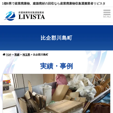
1都6県で産業廃棄物、建築廃材の回収なら産業廃棄物収集運搬業者リビスタ
比企郡川島町
TOP
>
実績
>
埼玉県
>
比企郡川島町
実績・事例