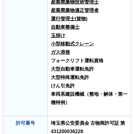
産業廃棄物技術管理士
産業廃棄物適正管理者
運行管理士(貨物)
自動車整備士
玉掛け
小型移動式クレーン
ガス溶接
フォークリフト運転資格
大型自動車運転免許
大型特殊運転免許
けん引免許
車両系建設機械（整地・解体・第一
種特例）
許可番号
埼玉県公安委員会 古物商許可証 第
431200036228