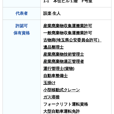
1-1 本住ビル１階 F号室
代表者
設楽 生人
許認可
産業廃棄物収集運搬業許可
保有資格
一般廃棄物収集運搬業許可
古物商(埼玉県公安委員会許可）
遺品整理士
産業廃棄物技術管理士
産業廃棄物適正管理者
運行管理士(貨物)
自動車整備士
玉掛け
小型移動式クレーン
ガス溶接
フォークリフト運転資格
大型自動車運転免許