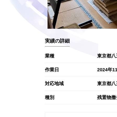
実績の詳細
業種
東京都八
作業日
2024年1
対応地域
東京都八
種別
残置物撤