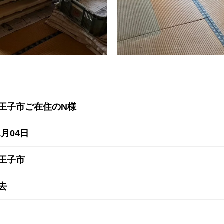
王子市ご在住のN様
1月04日
王子市
去