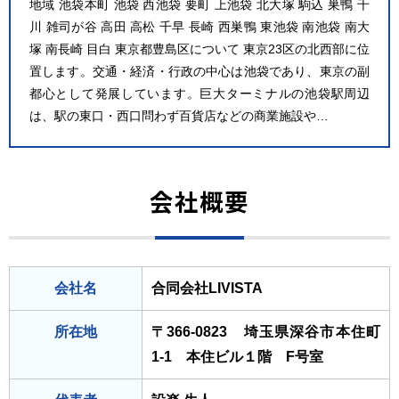
地域 池袋本町 池袋 西池袋 要町 上池袋 北大塚 駒込 巣鴨 千
川 雑司が谷 高田 高松 千早 長崎 西巣鴨 東池袋 南池袋 南大
塚 南長崎 目白 東京都豊島区について 東京23区の北西部に位
置します。交通・経済・行政の中心は池袋であり、東京の副
都心として発展しています。巨大ターミナルの池袋駅周辺
は、駅の東口・西口問わず百貨店などの商業施設や…
会社概要
会社名
合同会社LIVISTA
所在地
〒366-0823 埼玉県深谷市本住町
1-1 本住ビル１階 F号室