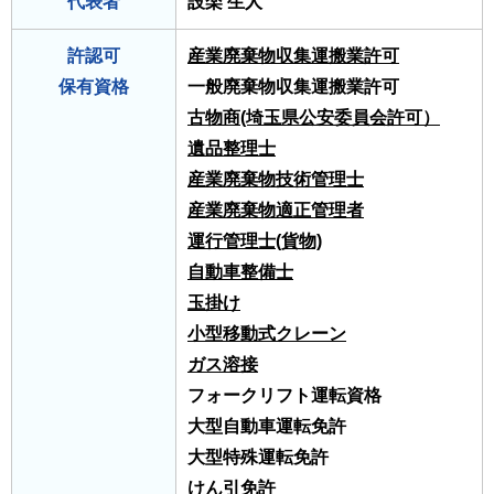
代表者
設楽 生人
許認可
産業廃棄物収集運搬業許可
保有資格
一般廃棄物収集運搬業許可
古物商(埼玉県公安委員会許可）
遺品整理士
産業廃棄物技術管理士
産業廃棄物適正管理者
運行管理士(貨物)
自動車整備士
玉掛け
小型移動式クレーン
ガス溶接
フォークリフト運転資格
大型自動車運転免許
大型特殊運転免許
けん引免許