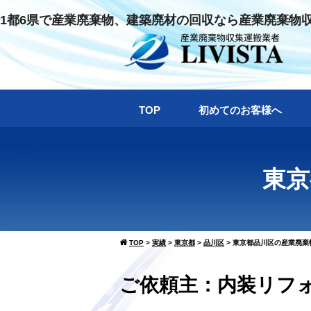
1都6県で産業廃棄物、建築廃材の回収なら産業廃棄物
TOP
初めてのお客様へ
東京
TOP
>
実績
>
東京都
>
品川区
>
東京都品川区の産業廃棄物
ご依頼主：内装リフォー