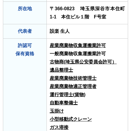
所在地
〒366-0823 埼玉県深谷市本住町
1-1 本住ビル１階 F号室
代表者
設楽 生人
許認可
産業廃棄物収集運搬業許可
保有資格
一般廃棄物収集運搬業許可
古物商(埼玉県公安委員会許可）
遺品整理士
産業廃棄物技術管理士
産業廃棄物適正管理者
運行管理士(貨物)
自動車整備士
玉掛け
小型移動式クレーン
ガス溶接