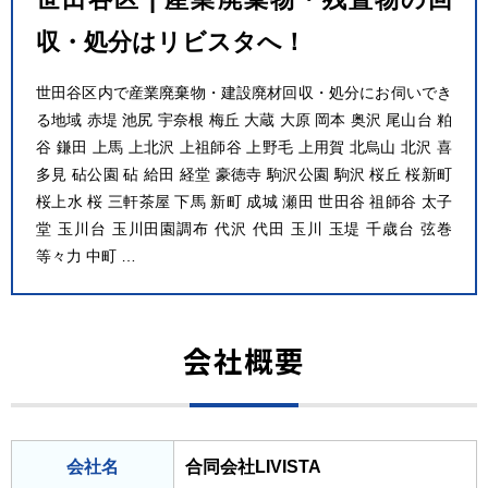
収・処分はリビスタへ！
世田谷区内で産業廃棄物・建設廃材回収・処分にお伺いでき
る地域 赤堤 池尻 宇奈根 梅丘 大蔵 大原 岡本 奥沢 尾山台 粕
谷 鎌田 上馬 上北沢 上祖師谷 上野毛 上用賀 北烏山 北沢 喜
多見 砧公園 砧 給田 経堂 豪徳寺 駒沢公園 駒沢 桜丘 桜新町
桜上水 桜 三軒茶屋 下馬 新町 成城 瀬田 世田谷 祖師谷 太子
堂 玉川台 玉川田園調布 代沢 代田 玉川 玉堤 千歳台 弦巻
等々力 中町 …
会社概要
会社名
合同会社LIVISTA