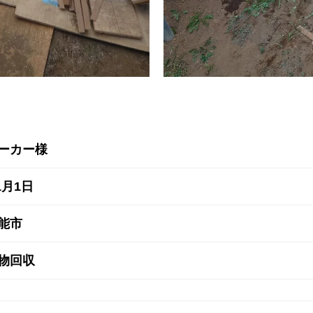
ーカー様
1月1日
能市
物回収