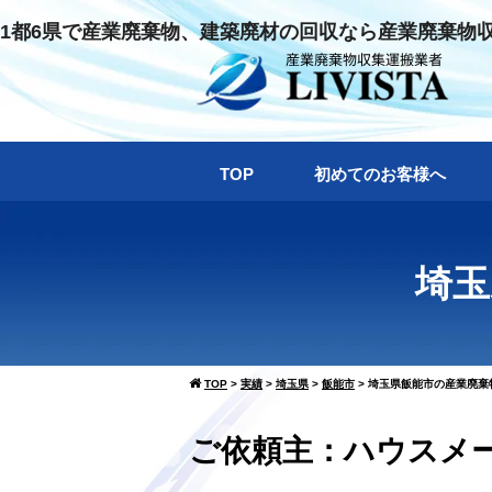
1都6県で産業廃棄物、建築廃材の回収なら産業廃棄物
TOP
初めてのお客様へ
埼玉
TOP
>
実績
>
埼玉県
>
飯能市
>
埼玉県飯能市の産業廃棄物
ご依頼主：ハウスメーカ