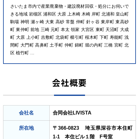
さいたま市内で産業廃棄物・建設廃材回収・処分にお伺いで
きる地域 岩槻区 浦和区 大原 上木崎 木崎 岸町 北浦和 皇山町
駒場 神明 瀬ヶ崎 大東 高砂 常盤 仲町 針ヶ谷 東岸町 東高砂
町 東仲町 前地 三崎 元町 本太 領家 大宮区 東町 天沼町 大成
町 大原 上小町 吉敷町 北袋町 櫛引町 桜木町 下町 寿能町 浅
間町 大門町 高鼻町 土手町 仲町 錦町 堀の内町 三橋 宮町 北
区 植竹町 …
会社概要
会社名
合同会社LIVISTA
所在地
〒366-0823 埼玉県深谷市本住町
1-1 本住ビル１階 F号室