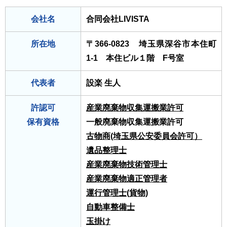
会社名
合同会社LIVISTA
所在地
〒366-0823 埼玉県深谷市本住町
1-1 本住ビル１階 F号室
代表者
設楽 生人
許認可
産業廃棄物収集運搬業許可
保有資格
一般廃棄物収集運搬業許可
古物商(埼玉県公安委員会許可）
遺品整理士
産業廃棄物技術管理士
産業廃棄物適正管理者
運行管理士(貨物)
自動車整備士
玉掛け