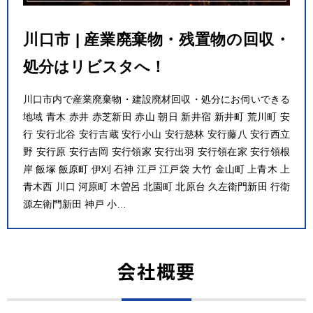
川口市 | 産業廃棄物・残置物の回収・
処分はリビスタへ！
川口市内で産業廃棄物・建設廃材回収・処分にお伺いできる
地域 青木 赤井 赤芝新田 赤山 朝日 新井宿 新井町 荒川町 安
行 安行北谷 安行吉蔵 安行小山 安行慈林 安行藤八 安行西立
野 安行原 安行吉岡 安行領家 安行出羽 安行領在家 安行領根
岸 飯塚 飯原町 伊刈 石神 江戸 江戸袋 大竹 金山町 上青木 上
青木西 川口 河原町 木曽呂 北園町 北原台 久左衛門新田 行衛
源左衛門新田 神戸 小…
会社概要