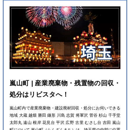
嵐山町 | 産業廃棄物・残置物の回収・
処分はリビスタへ！
嵐山町内で産業廃棄物・建設廃材回収・処分にお伺いできる
地域 大蔵 越畑 勝田 鎌形 川島 志賀 将軍沢 菅谷 杉山 千手堂
太郎丸 遠山 根岸 花見台 平沢 広野 古里 むさし台 吉田 嵐山
町について 嵐山町（らんざんまち）は、埼玉県の中部に位置